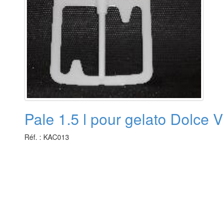
Pale 1.5 l pour gelato Dolce V
Réf. : KAC013