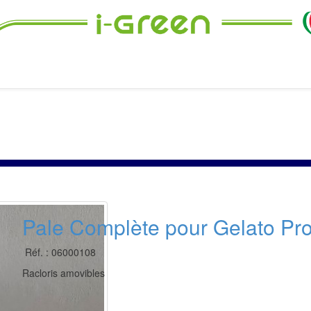
Pale Complète pour Gelato Pro
Réf. : 06000108
Racloris amovibles