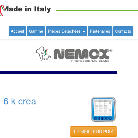
Accueil
Gamme
Pièces Détachées
Partenaires
Contacts
 6 k crea
LE MEILLEUR PRIX